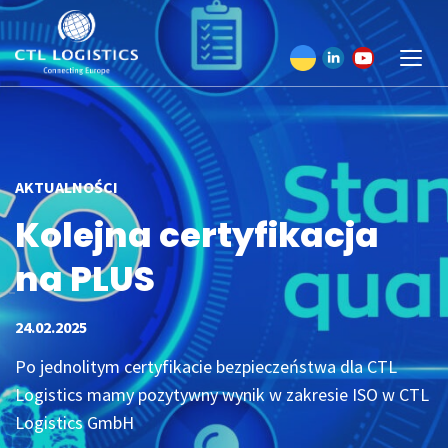
AKTUALNOŚCI
Kolejna certyfikacja
na PLUS
24.02.2025
Po jednolitym certyfikacie bezpieczeństwa dla CTL
Logistics mamy pozytywny wynik w zakresie ISO w CTL
Logistics GmbH