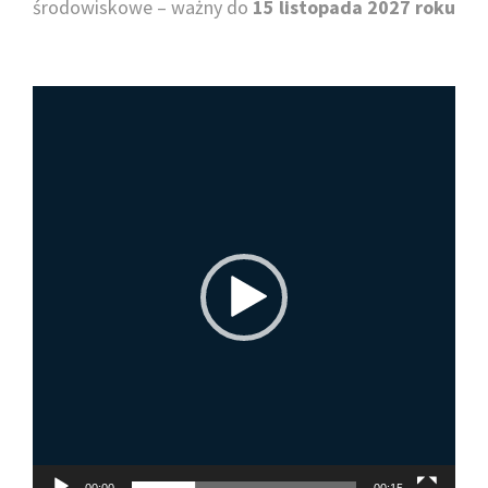
środowiskowe – ważny do
15 listopada 2027
roku
Odtwarzacz
video
00:00
00:15